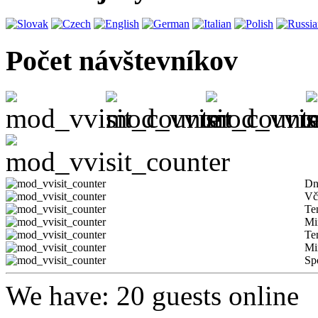
Počet návštevníkov
Dn
Vč
Te
Mi
Te
Mi
Sp
We have: 20 guests online