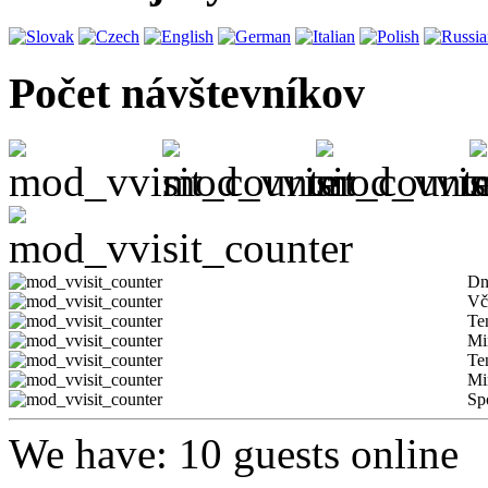
Počet návštevníkov
Dn
Vč
Te
Mi
Te
Mi
Sp
We have: 10 guests online