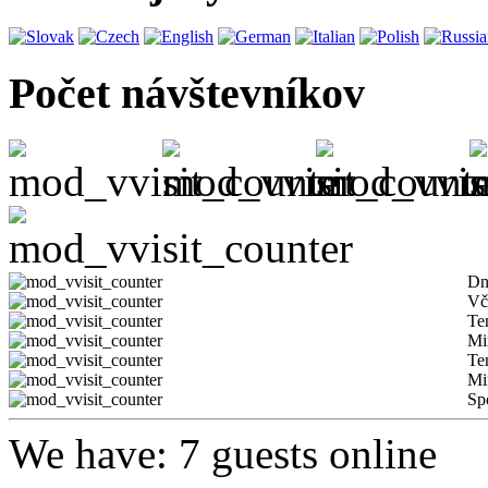
Počet návštevníkov
Dn
Vč
Te
Mi
Te
Mi
Sp
We have: 7 guests online