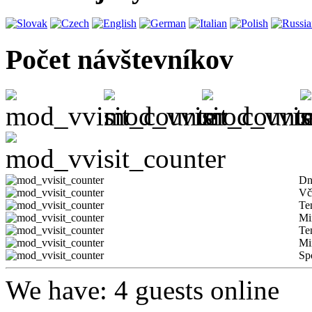
Počet návštevníkov
Dn
Vč
Te
Mi
Te
Mi
Sp
We have: 4 guests online