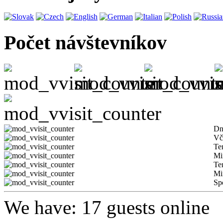
Počet návštevníkov
Dn
Vč
Te
Mi
Te
Mi
Sp
We have: 17 guests online